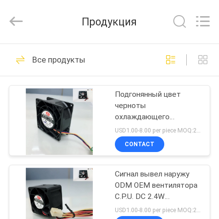
Cheng
Home
Electronics
Продукция
Co.,Ltd.
All
Rights
Reserved.
ДОМ
81
Все продукты
Охлаждающий
ПРОДУКТЫ
вентилятор DC
Подгонянный цвет
черноты
VR
охлаждающего
-
вентилятора
USD1.00-8.00 per piece MOQ:2000 pcs
80x80x25mm C.P.U. DC
ШОУ
CONTACT
для компьютера
35
Охлаждающий
Сигнал вывел наружу
О
ODM OEM вентилятора
НАС
вентилятор
C.P.U. DC 2.4W
охлаждающих
USD1.00-8.00 per piece MOQ:2000 pcs
сервера