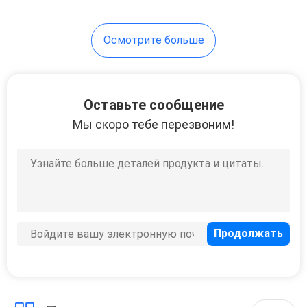
14
Осмотрите больше
охлаждающий
вентилятор
принтера 3D
Оставьте сообщение
Мы скоро тебе перезвоним!
9
Безщеточный
вентилятор ПК