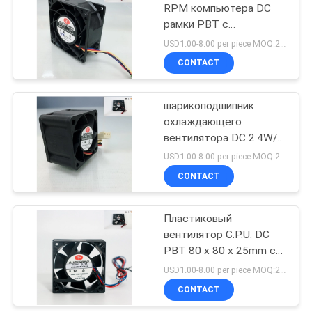
RPM компьютера DC
рамки PBT с
14
подводящим проводом
USD1.00-8.00 per piece MOQ:2000 pcs
AWG26
PWM
CONTACT
контролировало
шарикоподшипник
вентилятор
охлаждающего
вентилятора DC 2.4W/
подшипник рукава с
USD1.00-8.00 per piece MOQ:2000 pcs
контактным разъемом
CONTACT
12
3
Вентилятор шкафа
Пластиковый
вентилятор C.P.U. DC
сервера
PBT 80 x 80 x 25mm с
вариантом выхода
USD1.00-8.00 per piece MOQ:2000 pcs
сигнала
CONTACT