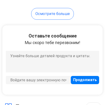
14
Осмотрите больше
охлаждающий
вентилятор
принтера 3D
Оставьте сообщение
Мы скоро тебе перезвоним!
9
Безщеточный
вентилятор ПК