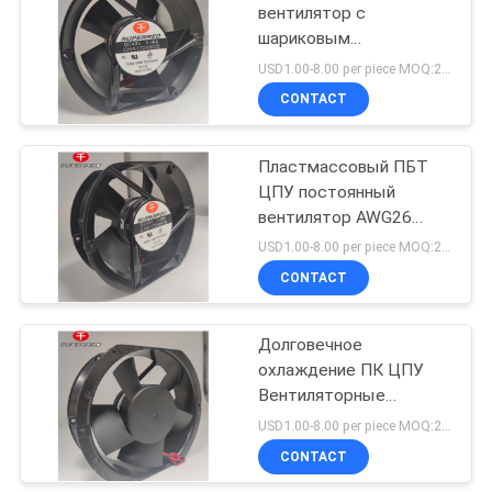
вентилятор с
шариковым
14
подшипником или
USD1.00-8.00 per piece MOQ:2000 pcs
подшипником рукава -
PWM
CONTACT
черный
контролировало
Пластмассовый ПБТ
вентилятор
ЦПУ постоянный
вентилятор AWG26
Leadwire Тихое и
USD1.00-8.00 per piece MOQ:2000 pcs
надежное решение для
CONTACT
12
охлаждения
Вентилятор шкафа
Долговечное
охлаждение ПК ЦПУ
сервера
Вентиляторные
шариковые подшипники
USD1.00-8.00 per piece MOQ:2000 pcs
/ подшипники для
CONTACT
компьютерных систем