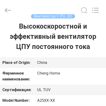
2026
Cheng
Home
Electronics
Вентилятор C.P.U. DC
Co.,Ltd.
All
Высокоскоростной и
ДОМ
Rights
Reserved.
эффективный вентилятор
ПРОДУКТЫ
ЦПУ постоянного тока
VR
Place of Origin:
China
-
Фирменное
Cheng Home
наименование:
ШОУ
Сертификация:
UL TUV
О
Model Number:
A25XX-XX