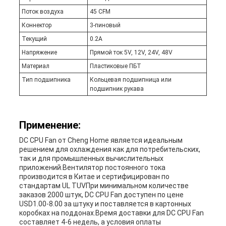
Поток воздуха
45 CFM
Коннектор
3-пиновый
Текущий
0.2А
Напряжение
Прямой ток 5V, 12V, 24V, 48V
Материал
Пластиковые ПБТ
Тип подшипника
Кольцевая подшипница или
подшипник рукава
Применение:
DC CPU Fan от Cheng Home является идеальным
решением для охлаждения как для потребительских,
так и для промышленных вычислительных
приложений.Вентилятор постоянного тока
производится в Китае и сертифицирован по
стандартам UL TUVПри минимальном количестве
заказов 2000 штук, DC CPU Fan доступен по цене
USD1.00-8.00 за штуку и поставляется в картонных
коробках на поддонах.Время доставки для DC CPU Fan
составляет 4-6 недель, а условия оплаты