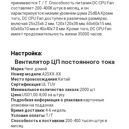
принимаются T / T. Способность питания DC CPU Fan
составляет 200-400K штук в месяц, и он
характеризуется низким уровнем шума 25dBA.Кроме
того,, DC CPU Fan доступен в различных размерах,
включая 25x25x6.2 мм, 120x120x38 мм, 60x60x15 мм,
60x60x10 мм и 40x40x7.0 мм. Кроме того, DC CPU Fan
имеет продолжительность жизни 35000 часов.
Настройка:
Вентилятор ЦП постоянного тока
Марка:
Ченг домой
Номер модели:
A25XX-XX
Место происхождения:
Китай
Сертификация:
UL TUV
Минимальное количество заказа:
2000 шт.
Цена:
USD1,00-8,00 за штуку
Подробная информация о упаковке:
картонные
упаковки на поддонах
Время доставки:
4-6 недель
Условия оплаты:
T/T
Способность к поставкам:
200-400 тысяч штук в
месяц