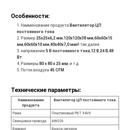
Особенности:
Наименование продукта:
Вентилятор ЦП
постоянного тока
Размер:
25х25х6,2 мм
,
120х120х38 мм
,
60х60х15
мм
,
60х60х10 мм
,
40х40х7,0 мм
И так далее.
напряжение:
5 В постоянного тока
,
12 В
,
24 В
,
48
Вт
Размеры:
80 х 80 х 25 мм
, и т.д.
Поток воздуха:
45 CFM
Технические параметры:
Наименование
Вентилятор ЦП постоянного тока
продукта
Рама
Пластиковый PBT 94V0
Свинцовые провода
AWG26
Вариант
Выход сигнала