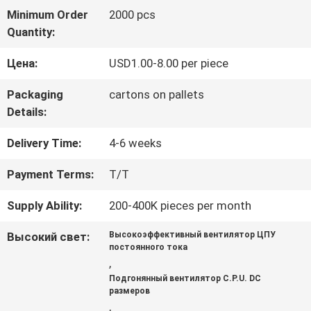
НАС
Minimum Order
2000 pcs
Quantity:
ПУТЕШЕСТВИЕ
Цена:
USD1.00-8.00 per piece
ФАБРИКИ
Packaging
cartons on pallets
Details:
ПРОВЕРКА
Delivery Time:
4-6 weeks
КАЧЕСТВА
Payment Terms:
T/T
Supply Ability:
200-400K pieces per month
СВЯЖИТЕСЬ
Высокий свет:
Высокоэффективный вентилятор ЦПУ
МЫ
постоянного тока
,
Подгонянный вентилятор C.P.U. DC
размеров
НОВОСТИ
,